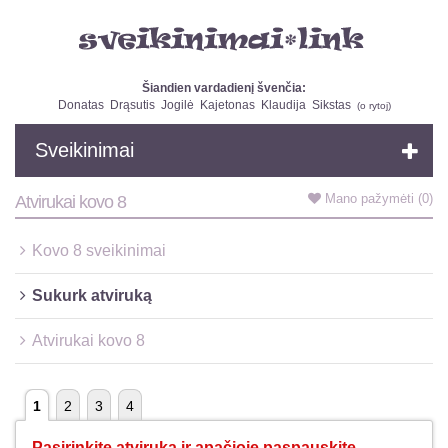
Šiandien vardadienį švenčia:
Donatas
Drąsutis
Jogilė
Kajetonas
Klaudija
Sikstas
(
o rytoj
)
Sveikinimai
Mano pažymėti
(0)
Atvirukai kovo 8
Kovo 8 sveikinimai
Sukurk atviruką
Atvirukai kovo 8
1
2
3
4
Pasirinkite atviruką ir apačioje paspauskite