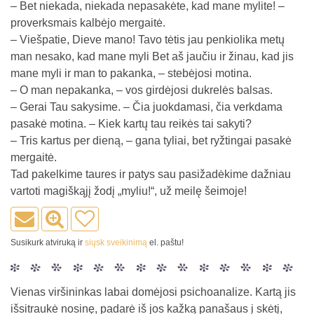
– Bet niekada, niekada nepasakėte, kad mane mylite! –
proverksmais kalbėjo mergaitė.
– Viešpatie, Dieve mano! Tavo tėtis jau penkiolika metų
man nesako, kad mane myli Bet aš jaučiu ir žinau, kad jis
mane myli ir man to pakanka, – stebėjosi motina.
– O man nepakanka, – vos girdėjosi dukrelės balsas.
– Gerai Tau sakysime. – Čia juokdamasi, čia verkdama
pasakė motina. – Kiek kartų tau reikės tai sakyti?
– Tris kartus per dieną, – gana tyliai, bet ryžtingai pasakė
mergaitė.
Tad pakelkime taures ir patys sau pasižadėkime dažniau
vartoti magiškąjį žodį „myliu!“, už meilę šeimoje!
Susikurk atviruką ir
siųsk sveikinimą
el. paštu!
Vienas viršininkas labai domėjosi psichoanalize. Kartą jis
išsitraukė nosinę, padarė iš jos kažką panašaus į skėtį,