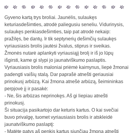
Gyveno kartą trys broliai. Jaunėlis, sulaukęs
keturiasdešimties, atrodė paliegusiu seneliu. Vidurinysis,
sulaukęs penkiasdešimties, taip pat atrodė nekaip:
pražilęs, be dantų. Ir tik septynerių dešimčių sulaukęs
vyriausiasis brolis jautėsi žvalus, stiprus ir sveikas.
Žmonės nutarė aplankyti vyriausiąjį brolį ir iš jo lūpų
išgirsti, kame gi slypi jo jaunatviškumo paslaptis.
Vyriausiasis brolis maloniai priėmė kaimynus, liepė žmonai
padengti vaišių stalą. Dar paprašė atnešti geriausiai
prinokusį arbūzą. Kai žmona atnešė arbūzą, šeimininkas
perpjovė jį ir pasakė:
- Ne, šis arbūzas neprinokęs. Aš gi liepiau atnešti
prinokusį.
Ši situacija pasikartojo dar keturis kartus. O kai svečiai
buvo privalgę, tuomet vyriausiasis brolis ir atskleidė
jaunatviškumo paslaptį:
- Matėte patys aš penkis kartus siunčiau žmoną atnešti