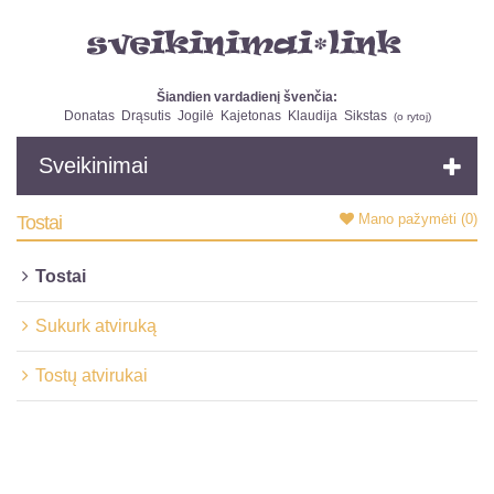
Šiandien vardadienį švenčia:
Donatas
Drąsutis
Jogilė
Kajetonas
Klaudija
Sikstas
(
o rytoj
)
Sveikinimai
Mano pažymėti
(0)
Tostai
Tostai
Sukurk atviruką
Tostų atvirukai