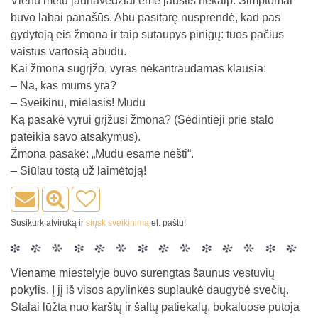
Vienu metu jaunavedžiai ėmė jaustis nekaip. Simptomai
buvo labai panašūs. Abu pasitarę nusprendė, kad pas
gydytoją eis žmona ir taip sutaupys pinigų: tuos pačius
vaistus vartosią abudu.
Kai žmona sugrįžo, vyras nekantraudamas klausia:
– Na, kas mums yra?
– Sveikinu, mielasis! Mudu
Ką pasakė vyrui grįžusi žmona? (Sėdintieji prie stalo
pateikia savo atsakymus).
Žmona pasakė: „Mudu esame nėšti“.
– Siūlau tostą už laimėtoją!
Susikurk atviruką ir
siųsk sveikinimą
el. paštu!
Viename miestelyje buvo surengtas šaunus vestuvių
pokylis. Į jį iš visos apylinkės suplaukė daugybė svečių.
Stalai lūžta nuo karštų ir šaltų patiekalų, bokaluose putoja