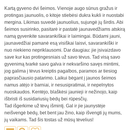
Kartą gyveno dvi šeimos. Vienoje augo sūnus gražus ir
protingas jaunuolis, o kitoje stiebėsi dukra kukli ir nuostabi
mergina. Likimas suvedė jaunuolius, sujungė jų širdis. Abi
šeimos susirinko, pasitarė ir pastatė jaunavedžiams atskirą
namą gyvenkite savarankiškai ir laimingai. Būdami jauni,
jaunavedžiai pamanė esą visiškai laisvi, savarankiški ir
nuo niekieno nepriklausomi. Dar daugiau: jie įsivaizdavo
save kur kas protingesniais už savo tėvus. Tad visą savo
gyvenimą tvarkė savo galva ir nekvaršino savęs mintimi,
jog galima į tėvus kreiptis pagalbos, paramos ar tiesiog
paprasčiausio patarimo. Laikui bėgant į jaunos šeimos
namus atėjo ir barniai, ir nesusipratimai, ir nepelnytos
nuoskaudos. Kentėjo, blaškėsi jaunieji ir nežinojo, kaip
išbristi iš susidariusių bėdų bei rūpesčių.
Tad išgerkime už tėvų išmintį. Gal ir jie jaunystėje
neišvengė bėdų, bet bent jau žino, kaip išvengti jų mums,
jų vaikams. Tad šis tostas už mūsų tėvelius!