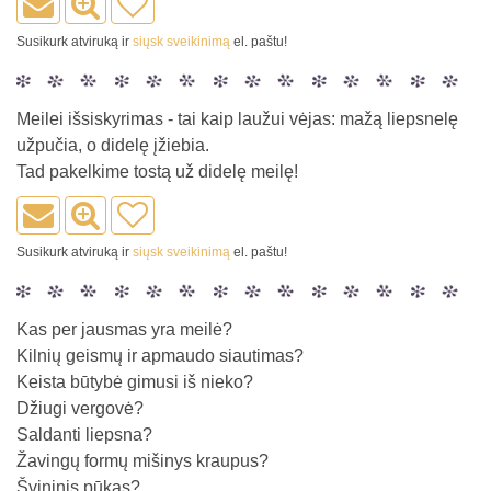
Susikurk atviruką ir
siųsk sveikinimą
el. paštu!
Meilei išsiskyrimas - tai kaip laužui vėjas: mažą liepsnelę
užpučia, o didelę įžiebia.
Tad pakelkime tostą už didelę meilę!
Susikurk atviruką ir
siųsk sveikinimą
el. paštu!
Kas per jausmas yra meilė?
Kilnių geismų ir apmaudo siautimas?
Keista būtybė gimusi iš nieko?
Džiugi vergovė?
Saldanti liepsna?
Žavingų formų mišinys kraupus?
Švininis pūkas?