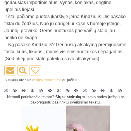
geriausias importinis alus. Vynas, konjakas, degtinė
upeliais liejasi
Ir štai pačiame puotos įkarštyje įeina Kindziulis. Jis pasako
tiktai du žodžius. Nuo jų daugeliui kąsnis burnoje įstrigo.
Jaunoji pravirko. Geros nuotaikos prie vaišių stalo jau
neliko nė kvapo.
– Ką pasakė Kindziulis? Geriausią atsakymą premijuosime
tostu, kuris, tikiuosi, mums visiems nuotaikos nepagadins.
(Sėdintieji prie stalo pateikia savo atsakymus).
Susikurk atviruką ir
siųsk sveikinimą
el. paštu!
Nerandi patinkančio teksto?
Siųsk atviruką
su savo paties įrašytu ar
pakoreguotu pasirinktu sveikinimo tekstu.