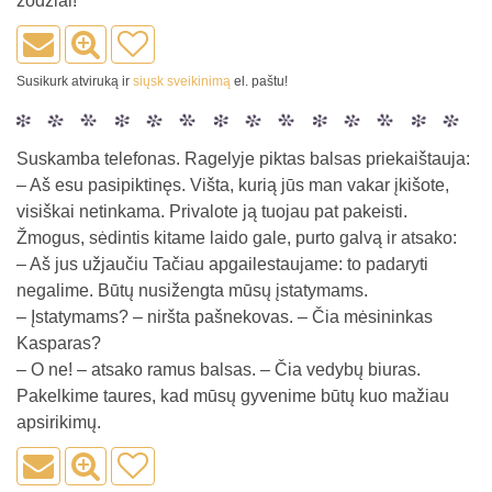
žodžiai!
Susikurk atviruką ir
siųsk sveikinimą
el. paštu!
Suskamba telefonas. Ragelyje piktas balsas priekaištauja:
– Aš esu pasipiktinęs. Višta, kurią jūs man vakar įkišote,
visiškai netinkama. Privalote ją tuojau pat pakeisti.
Žmogus, sėdintis kitame laido gale, purto galvą ir atsako:
– Aš jus užjaučiu Tačiau apgailestaujame: to padaryti
negalime. Būtų nusižengta mūsų įstatymams.
– Įstatymams? – niršta pašnekovas. – Čia mėsininkas
Kasparas?
– O ne! – atsako ramus balsas. – Čia vedybų biuras.
Pakelkime taures, kad mūsų gyvenime būtų kuo mažiau
apsirikimų.