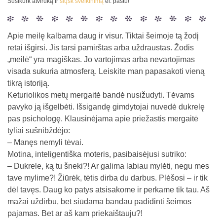
Susikurk atviruką ir
siųsk sveikinimą
el. paštu!
Apie meilę kalbama daug ir visur. Tiktai šeimoje tą žodį
retai išgirsi. Jis tarsi pamirštas arba uždraustas. Žodis
„meilė“ yra magiškas. Jo vartojimas arba nevartojimas
visada sukuria atmosferą. Leiskite man papasakoti vieną
tikrą istoriją.
Keturiolikos metų mergaitė bandė nusižudyti. Tėvams
pavyko ją išgelbėti. Išsigandę gimdytojai nuvedė dukrelę
pas psichologę. Klausinėjama apie priežastis mergaitė
tyliai sušnibždėjo:
– Manęs nemyli tėvai.
Motina, inteligentiška moteris, pasibaisėjusi sutriko:
– Dukrele, ką tu šneki?! Ar galima labiau mylėti, negu mes
tave mylime?! Žiūrėk, tėtis dirba du darbus. Plėšosi – ir tik
dėl tavęs. Daug ko patys atsisakome ir perkame tik tau. Aš
mažai uždirbu, bet siūdama bandau padidinti šeimos
pajamas. Bet ar aš kam priekaištauju?!