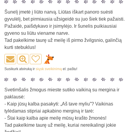
Šunelį įmetė į liūto narvą. Liūtas iškart panoro suėsti
gyvulėlį, bet pirmiausia užsigeidė su juo šiek tiek pažaisti.
Pažaidė, paišdykavo ir įsimylėjo. Ir šunelis puikiausiai
gyveno su liūtu viename narve.
Tad pakelkime taurę už meilę iš pirmo žvilgsnio, galinčią
kurti stebuklus!
Susikurk atviruką ir
siųsk sveikinimą
el. paštu!
Svetimšalis žmogus mieste sutiko vaikiną su mergina ir
paklausė:
- Kaip jūsų kalba pasakyti: „Aš tave myliu”? Vaikinas
tylėdamas stipriai apkabino merginą ir tarė:
- Štai kaip kalba apie meilę mūsų krašto žmonės!
Tad pakelkime taurę už meilę, kuriai nereikalingi jokie