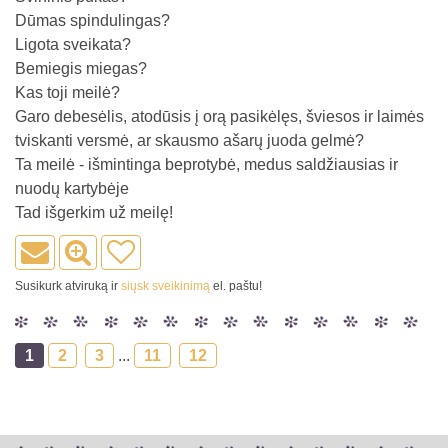
Dūmas spindulingas?
Ligota sveikata?
Bemiegis miegas?
Kas toji meilė?
Garo debesėlis, atodūsis į orą pasikėlęs, šviesos ir laimės
tviskanti versmė, ar skausmo ašarų juoda gelmė?
Ta meilė - išmintinga beprotybė, medus saldžiausias ir
nuodų kartybėje
Tad išgerkim už meilę!
Susikurk atviruką ir
siųsk sveikinimą
el. paštu!
1
2
3
...
11
12