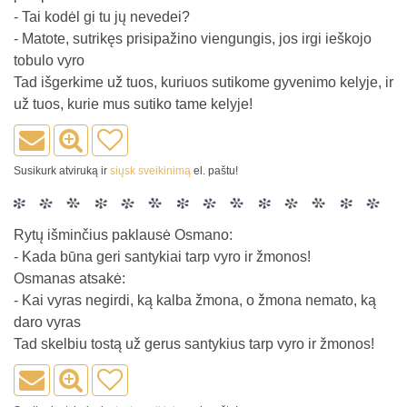
- Tai kodėl gi tu jų nevedei?
- Matote, sutrikęs prisipažino viengungis, jos irgi ieškojo
tobulo vyro
Tad išgerkime už tuos, kuriuos sutikome gyvenimo kelyje, ir
už tuos, kurie mus sutiko tame kelyje!
Susikurk atviruką ir
siųsk sveikinimą
el. paštu!
Rytų išminčius paklausė Osmano:
- Kada būna geri santykiai tarp vyro ir žmonos!
Osmanas atsakė:
- Kai vyras negirdi, ką kalba žmona, o žmona nemato, ką
daro vyras
Tad skelbiu tostą už gerus santykius tarp vyro ir žmonos!