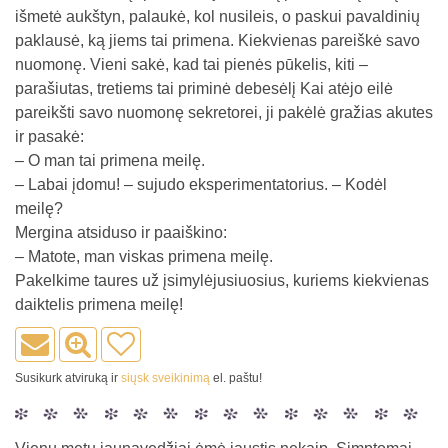
išmetė aukštyn, palaukė, kol nusileis, o paskui pavaldinių
paklausė, ką jiems tai primena. Kiekvienas pareiškė savo
nuomonę. Vieni sakė, kad tai pienės pūkelis, kiti –
parašiutas, tretiems tai priminė debesėlį Kai atėjo eilė
pareikšti savo nuomonę sekretorei, ji pakėlė gražias akutes
ir pasakė:
– O man tai primena meilę.
– Labai įdomu! – sujudo eksperimentatorius. – Kodėl
meilę?
Mergina atsiduso ir paaiškino:
– Matote, man viskas primena meilę.
Pakelkime taures už įsimylėjusiuosius, kuriems kiekvienas
daiktelis primena meilę!
Susikurk atviruką ir
siųsk sveikinimą
el. paštu!