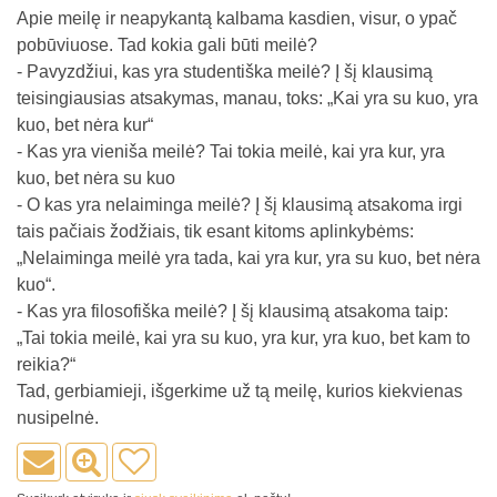
Apie meilę ir neapykantą kalbama kasdien, visur, o ypač
pobūviuose. Tad kokia gali būti meilė?
- Pavyzdžiui, kas yra studentiška meilė? Į šį klausimą
teisingiausias atsakymas, manau, toks: „Kai yra su kuo, yra
kuo, bet nėra kur“
- Kas yra vieniša meilė? Tai tokia meilė, kai yra kur, yra
kuo, bet nėra su kuo
- O kas yra nelaiminga meilė? Į šį klausimą atsakoma irgi
tais pačiais žodžiais, tik esant kitoms aplinkybėms:
„Nelaiminga meilė yra tada, kai yra kur, yra su kuo, bet nėra
kuo“.
- Kas yra filosofiška meilė? Į šį klausimą atsakoma taip:
„Tai tokia meilė, kai yra su kuo, yra kur, yra kuo, bet kam to
reikia?“
Tad, gerbiamieji, išgerkime už tą meilę, kurios kiekvienas
nusipelnė.