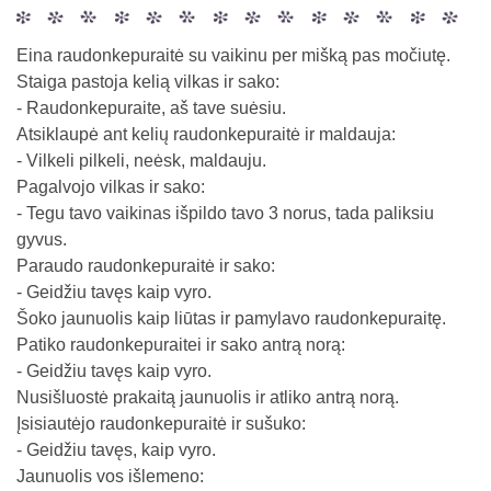
Eina raudonkepuraitė su vaikinu per mišką pas močiutę.
Staiga pastoja kelią vilkas ir sako:
- Raudonkepuraite, aš tave suėsiu.
Atsiklaupė ant kelių raudonkepuraitė ir maldauja:
- Vilkeli pilkeli, neėsk, maldauju.
Pagalvojo vilkas ir sako:
- Tegu tavo vaikinas išpildo tavo 3 norus, tada paliksiu
gyvus.
Paraudo raudonkepuraitė ir sako:
- Geidžiu tavęs kaip vyro.
Šoko jaunuolis kaip liūtas ir pamylavo raudonkepuraitę.
Patiko raudonkepuraitei ir sako antrą norą:
- Geidžiu tavęs kaip vyro.
Nusišluostė prakaitą jaunuolis ir atliko antrą norą.
Įsisiautėjo raudonkepuraitė ir sušuko:
- Geidžiu tavęs, kaip vyro.
Jaunuolis vos išlemeno: