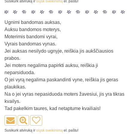
Susikurk atviruką ir
siųsk sveikinimą
el. paštu!
Ugnimi bandomas auksas,
Auksu bandomos moterys,
Moterimis bandomi vyrai,
Vyrais bandomas vynas.
Jei auksas nesilydo ugnyje, reiškia jis aukščiausios
prabos.
Jei moters negalima papirkti auksu, reiškia ji
neparsiduoda.
O jei vyrą negalima paskandinti vyne, reiškia jis geras
plaukikas.
Na o jei vyras nepasiduoda moters žavesiui, jis yra tikras
kvailys.
Tad pakelkim taures, kad netaptume kvailiais!
Susikurk atviruką ir
siųsk sveikinimą
el. paštu!