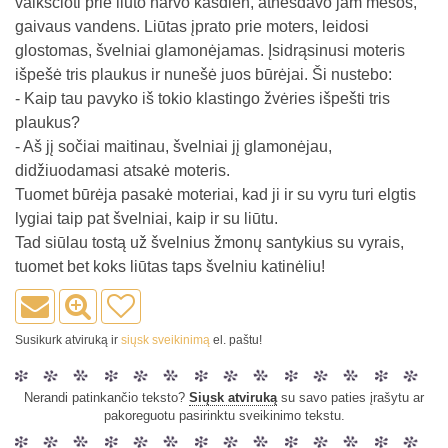
vaikščioti prie liūto narvo kasdien, atnešdavo jam mėsos,
gaivaus vandens. Liūtas įprato prie moters, leidosi
glostomas, švelniai glamonėjamas. Įsidrąsinusi moteris
išpešė tris plaukus ir nunešė juos būrėjai. Ši nustebo:
- Kaip tau pavyko iš tokio klastingo žvėries išpešti tris
plaukus?
- Aš jį sočiai maitinau, švelniai jį glamonėjau,
didžiuodamasi atsakė moteris.
Tuomet būrėja pasakė moteriai, kad ji ir su vyru turi elgtis
lygiai taip pat švelniai, kaip ir su liūtu.
Tad siūlau tostą už švelnius žmonų santykius su vyrais,
tuomet bet koks liūtas taps švelniu katinėliu!
Susikurk atviruką ir
siųsk sveikinimą
el. paštu!
Nerandi patinkančio teksto?
Siųsk atviruką
su savo paties įrašytu ar
pakoreguotu pasirinktu sveikinimo tekstu.