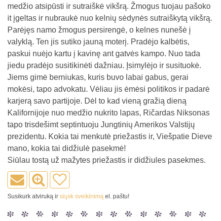
medžio atsipūsti ir sutraiškė vikšrą. Žmogus tuojau pašoko
it įgeltas ir nubraukė nuo kelnių sėdynės sutraiškytą vikšrą.
Parėjęs namo žmogus persirengė, o kelnes nunešė į
valyklą. Ten jis sutiko jauną moterį. Pradėjo kalbėtis,
paskui nuėjo kartu į kavinę ant gatvės kampo. Nuo tada
jiedu pradėjo susitikinėti dažniau. Įsimylėjo ir susituokė.
Jiems gimė berniukas, kuris buvo labai gabus, gerai
mokėsi, tapo advokatu. Vėliau jis ėmėsi politikos ir padarė
karjerą savo partijoje. Dėl to kad vieną gražią dieną
Kalifornijoje nuo medžio nukrito lapas, Ričardas Niksonas
tapo trisdešimt septintuoju Jungtinių Amerikos Valstijų
prezidentu. Kokia tai menkutė priežastis ir, Viešpatie Dieve
mano, kokia tai didžiulė pasekmė!
Siūlau tostą už mažytes priežastis ir didžiules pasekmes.
Susikurk atviruką ir
siųsk sveikinimą
el. paštu!