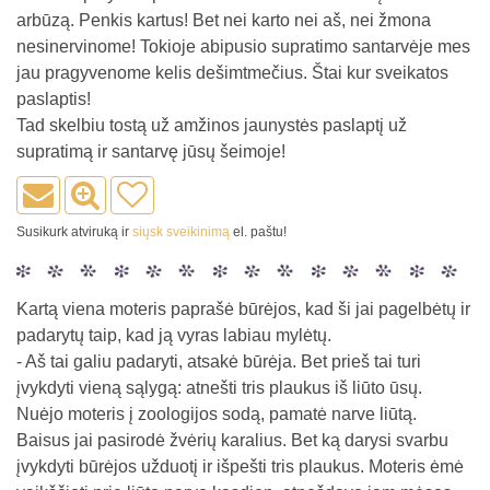
arbūzą. Penkis kartus! Bet nei karto nei aš, nei žmona
nesinervinome! Tokioje abipusio supratimo santarvėje mes
jau pragyvenome kelis dešimtmečius. Štai kur sveikatos
paslaptis!
Tad skelbiu tostą už amžinos jaunystės paslaptį už
supratimą ir santarvę jūsų šeimoje!
Susikurk atviruką ir
siųsk sveikinimą
el. paštu!
Kartą viena moteris paprašė būrėjos, kad ši jai pagelbėtų ir
padarytų taip, kad ją vyras labiau mylėtų.
- Aš tai galiu padaryti, atsakė būrėja. Bet prieš tai turi
įvykdyti vieną sąlygą: atnešti tris plaukus iš liūto ūsų.
Nuėjo moteris į zoologijos sodą, pamatė narve liūtą.
Baisus jai pasirodė žvėrių karalius. Bet ką darysi svarbu
įvykdyti būrėjos užduotį ir išpešti tris plaukus. Moteris ėmė