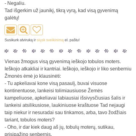
- Negaliu.
Tad išgerkim už jaunikį, tikrą vyrą, kad visą gyvenimą
galėtų!
Susikurk atviruką ir
siųsk sveikinimą
el. paštu!
Vienas žmogus visą gyvenimą ieškojo tobulos moters.
Ieškojo atkakliai ir kantriai. Ieškojo, ieškojo ir liko senberniu
Žmonės ėmė jo klausinėti:
- Tu apkeliavai kone visą pasaulį, buvai visuose
kontinentuose, lankeisi tolimiausiuose Žemės
kampeliuose, apkeliavai labiausiai išsivysčiusias šalis ir
lankeisi atsilikusiose, laukiniuose kraštuose Tad nejaugi
taip niekur ir nesuradai sau tinkamos, arba, tavo žodžiais
tariant, tobulos moters?
- Oho, ir dar kiek daug aš jų, tobulų moterų, sutikau,
prisipažino senbernis.