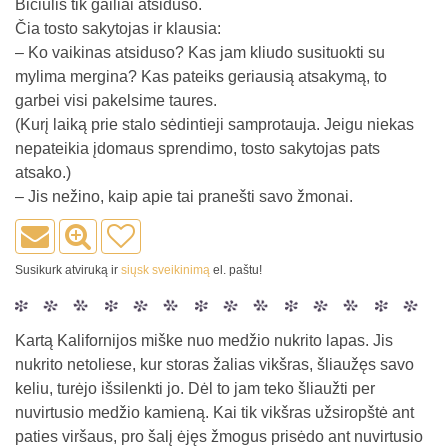
Bičiulis tik gailiai atsiduso.
Čia tosto sakytojas ir klausia:
– Ko vaikinas atsiduso? Kas jam kliudo susituokti su
mylima mergina? Kas pateiks geriausią atsakymą, to
garbei visi pakelsime taures.
(Kurį laiką prie stalo sėdintieji samprotauja. Jeigu niekas
nepateikia įdomaus sprendimo, tosto sakytojas pats
atsako.)
– Jis nežino, kaip apie tai pranešti savo žmonai.
Susikurk atviruką ir
siųsk sveikinimą
el. paštu!
Kartą Kalifornijos miške nuo medžio nukrito lapas. Jis
nukrito netoliese, kur storas žalias vikšras, šliaužęs savo
keliu, turėjo išsilenkti jo. Dėl to jam teko šliaužti per
nuvirtusio medžio kamieną. Kai tik vikšras užsiropštė ant
paties viršaus, pro šalį ėjęs žmogus prisėdo ant nuvirtusio