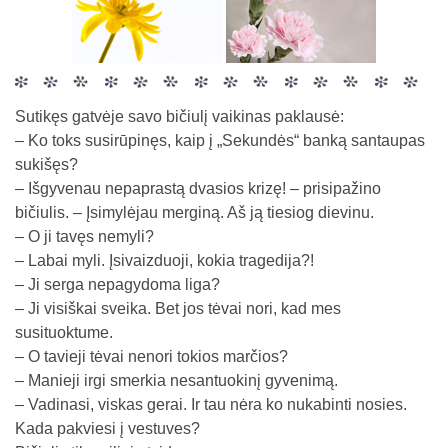
Sutikęs gatvėje savo bičiulį vaikinas paklausė:
– Ko toks susirūpinęs, kaip į „Sekundės“ banką santaupas
sukišęs?
– Išgyvenau nepaprastą dvasios krizę! – prisipažino
bičiulis. – Įsimylėjau merginą. Aš ją tiesiog dievinu.
– O ji tavęs nemyli?
– Labai myli. Įsivaizduoji, kokia tragedija?!
– Ji serga nepagydoma liga?
– Ji visiškai sveika. Bet jos tėvai nori, kad mes
susituoktume.
– O tavieji tėvai nenori tokios marčios?
– Manieji irgi smerkia nesantuokinį gyvenimą.
– Vadinasi, viskas gerai. Ir tau nėra ko nukabinti nosies.
Kada pakviesi į vestuves?