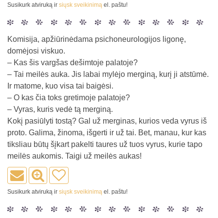
Susikurk atviruką ir
siųsk sveikinimą
el. paštu!
Komisija, apžiūrinėdama psichoneurologijos ligonę,
domėjosi viskuo.
– Kas šis vargšas dešimtoje palatoje?
– Tai meilės auka. Jis labai mylėjo merginą, kurį ji atstūmė.
Ir matome, kuo visa tai baigėsi.
– O kas čia toks gretimoje palatoje?
– Vyras, kuris vedė tą merginą.
Kokį pasiūlyti tostą? Gal už merginas, kurios veda vyrus iš
proto. Galima, žinoma, išgerti ir už tai. Bet, manau, kur kas
tiksliau būtų šįkart pakelti taures už tuos vyrus, kurie tapo
meilės aukomis. Taigi už meilės aukas!
Susikurk atviruką ir
siųsk sveikinimą
el. paštu!