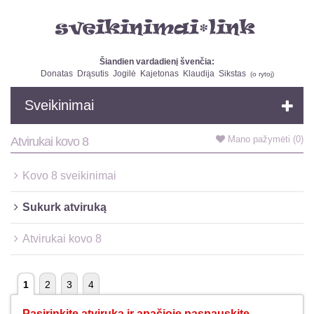
Šiandien vardadienį švenčia:
Donatas
Drąsutis
Jogilė
Kajetonas
Klaudija
Sikstas
(
o rytoj
)
Sveikinimai
Mano pažymėti
(0)
Atvirukai kovo 8
Kovo 8 sveikinimai
Sukurk atviruką
Atvirukai kovo 8
1
2
3
4
Pasirinkite atviruką ir apačioje paspauskite