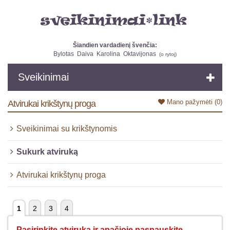
Šiandien vardadienį švenčia:
Bylotas
Daiva
Karolina
Oktavijonas
(
o rytoj
)
Sveikinimai
Mano pažymėti
(0)
Atvirukai krikštynų proga
Sveikinimai su krikštynomis
Sukurk atviruką
Atvirukai krikštynų proga
1
2
3
4
Pasirinkite atviruką ir apačioje paspauskite