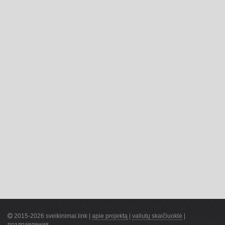
2015-2026 sveikinimai.link |
apie projektą
|
valiutų skaičiuoklė
|
поздравления