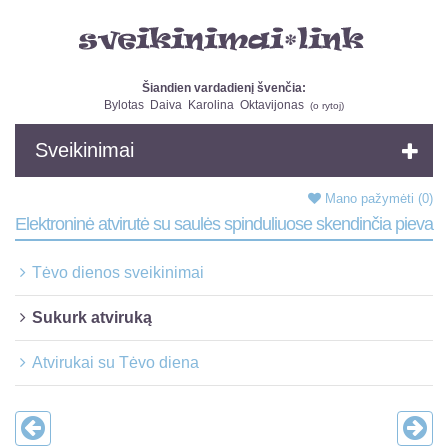
Šiandien vardadienį švenčia:
Bylotas
Daiva
Karolina
Oktavijonas
(
o rytoj
)
Sveikinimai
Mano pažymėti
(0)
Elektroninė atvirutė su saulės spinduliuose skendinčia pieva
Tėvo dienos sveikinimai
Sukurk atviruką
Atvirukai su Tėvo diena