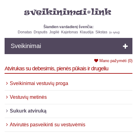
Šiandien vardadienį švenčia:
Donatas
Drąsutis
Jogilė
Kajetonas
Klaudija
Sikstas
(
o rytoj
)
Sveikinimai
Mano pažymėti
(0)
Atvirukas su debesimis, pienės pūkais ir drugeliu
Sveikinimai vestuvių proga
Vestuvių metinės
Sukurk atviruką
Atvirutės pasveikinti su vestuvėmis