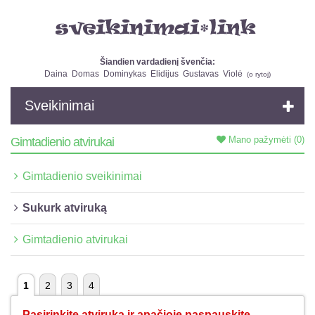
Šiandien vardadienį švenčia:
Daina
Domas
Dominykas
Elidijus
Gustavas
Violė
(
o rytoj
)
Sveikinimai
Mano pažymėti
(0)
Gimtadienio atvirukai
Gimtadienio sveikinimai
Sukurk atviruką
Gimtadienio atvirukai
1
2
3
4
Pasirinkite atviruką ir apačioje paspauskite