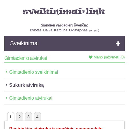
Šiandien vardadienį švenčia:
Bylotas
Daiva
Karolina
Oktavijonas
(
o rytoj
)
Sveikinimai
Mano pažymėti
(0)
Gimtadienio atvirukai
Gimtadienio sveikinimai
Sukurk atviruką
Gimtadienio atvirukai
1
2
3
4
Pasirinkite atviruką ir apačioje paspauskite