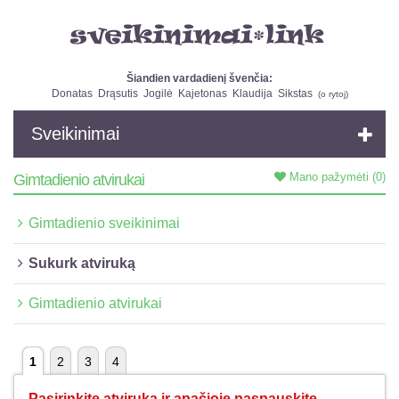
Šiandien vardadienį švenčia:
Donatas
Drąsutis
Jogilė
Kajetonas
Klaudija
Sikstas
(
o rytoj
)
Sveikinimai
Mano pažymėti
(0)
Gimtadienio atvirukai
Gimtadienio sveikinimai
Sukurk atviruką
Gimtadienio atvirukai
1
2
3
4
Pasirinkite atviruką ir apačioje paspauskite