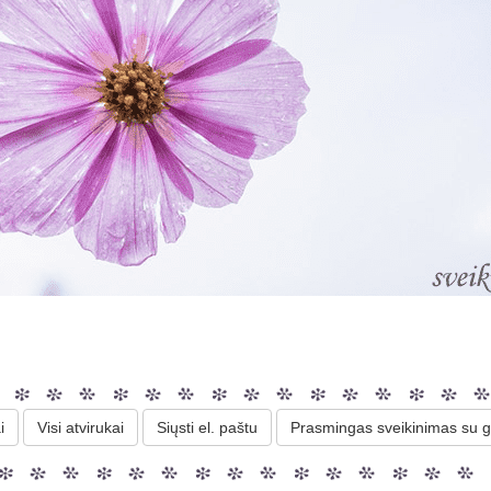
i
Visi atvirukai
Siųsti el. paštu
Prasmingas sveikinimas su g