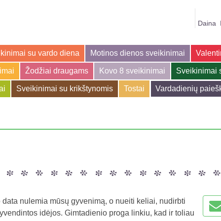
Daina
kinimai su vardo diena
Motinos dienos sveikinimai
Valenti
jimai
Žodžiai draugams
Kovo 8 sveikinimai
Sveikinimai 
ai
Sveikinimai su krikštynomis
Tostai
Vardadienių paieš
data nulemia mūsų gyvenimą, o nueiti keliai, nudirbti
gyvendintos idėjos. Gimtadienio proga linkiu, kad ir toliau