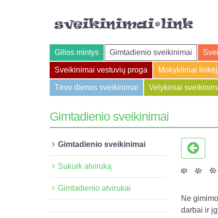
Gilios mintys
Gimtadienio sveikinimai
Svei
Sveikinimai vestuvių proga
Mokykliniai linkė
Tėvo dienos sveikinimai
Velykiniai sveikinim
Gimtadienio sveikinimai
Gimtadienio sveikinimai
Sukurk atviruką
Gimtadienio atvirukai
Ne gimimo 
darbai ir į