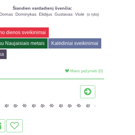
Šiandien vardadienį švenčia:
Domas
Dominykas
Elidijus
Gustavas
Violė
(
o rytoj
)
no dienos sveikinimai
su Naujaisiais metais
Kalėdiniai sveikinimai
ka
Mano pažymėti
(0)