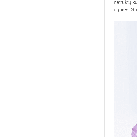
netrūktų k
ugnies. Su