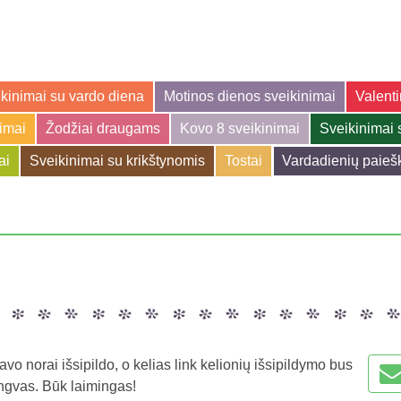
kinimai su vardo diena
Motinos dienos sveikinimai
Valenti
jimai
Žodžiai draugams
Kovo 8 sveikinimai
Sveikinimai 
ai
Sveikinimai su krikštynomis
Tostai
Vardadienių paieš
tavo norai išsipildo, o kelias link kelionių išsipildymo bus
engvas. Būk laimingas!