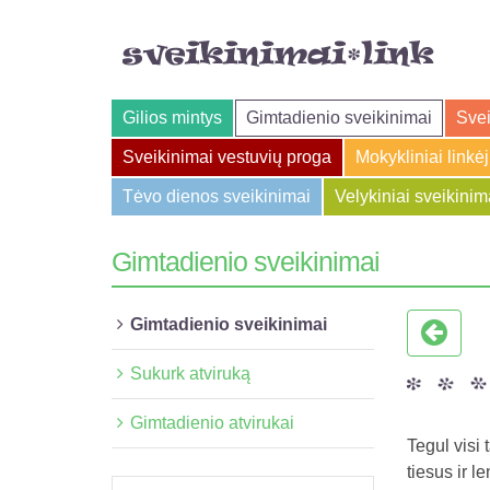
Gilios mintys
Gimtadienio sveikinimai
Svei
Sveikinimai vestuvių proga
Mokykliniai linkė
Tėvo dienos sveikinimai
Velykiniai sveikinim
Gimtadienio sveikinimai
Gimtadienio sveikinimai
Sukurk atviruką
Gimtadienio atvirukai
Tegul visi 
tiesus ir l