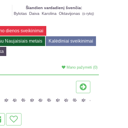
Šiandien vardadienį švenčia:
Bylotas
Daiva
Karolina
Oktavijonas
(
o rytoj
)
no dienos sveikinimai
su Naujaisiais metais
Kalėdiniai sveikinimai
ka
Mano pažymėti
(0)