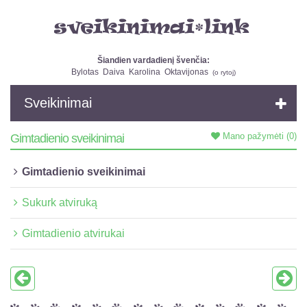
Šiandien vardadienį švenčia:
Bylotas
Daiva
Karolina
Oktavijonas
(
o rytoj
)
Sveikinimai
Mano pažymėti
(0)
Gimtadienio sveikinimai
Gimtadienio sveikinimai
Sukurk atviruką
Gimtadienio atvirukai