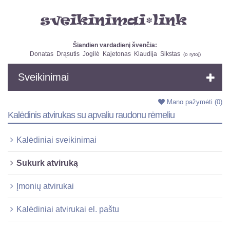
Šiandien vardadienį švenčia:
Donatas
Drąsutis
Jogilė
Kajetonas
Klaudija
Sikstas
(
o rytoj
)
Sveikinimai
Mano pažymėti
(0)
Kalėdinis atvirukas su apvaliu raudonu rėmeliu
Kalėdiniai sveikinimai
Sukurk atviruką
Įmonių atvirukai
Kalėdiniai atvirukai el. paštu