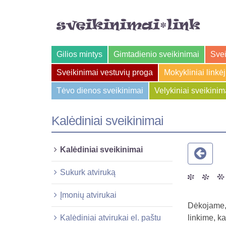
Gilios mintys
Gimtadienio sveikinimai
Svei
Sveikinimai vestuvių proga
Mokykliniai linkė
Tėvo dienos sveikinimai
Velykiniai sveikinim
Kalėdiniai sveikinimai
Kalėdiniai sveikinimai
Sukurk atviruką
Įmonių atvirukai
Dėkojame,
Kalėdiniai atvirukai el. paštu
linkime, k