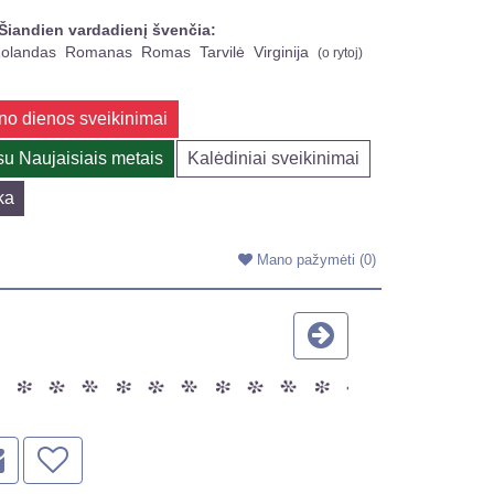
Šiandien vardadienį švenčia:
olandas
Romanas
Romas
Tarvilė
Virginija
(
o rytoj
)
no dienos sveikinimai
su Naujaisiais metais
Kalėdiniai sveikinimai
ka
Mano pažymėti
(0)