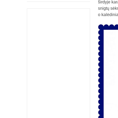
širdyje kar
snigtų sėk
o kalėdini