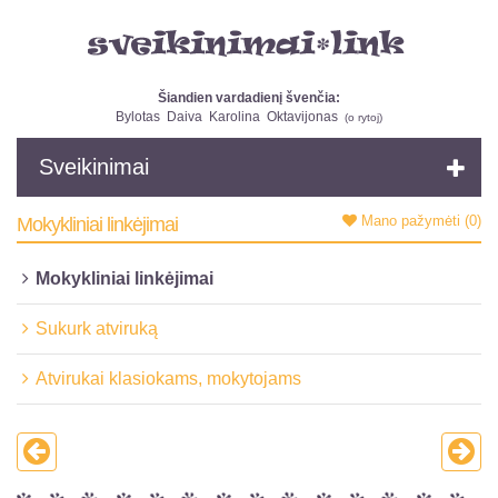
Šiandien vardadienį švenčia:
Bylotas
Daiva
Karolina
Oktavijonas
(
o rytoj
)
Sveikinimai
Mano pažymėti
(0)
Mokykliniai linkėjimai
Mokykliniai linkėjimai
Sukurk atviruką
Atvirukai klasiokams, mokytojams