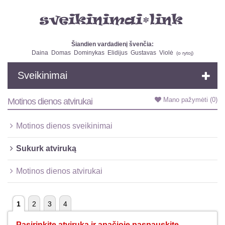
Šiandien vardadienį švenčia:
Daina
Domas
Dominykas
Elidijus
Gustavas
Violė
(
o rytoj
)
Sveikinimai
Mano pažymėti
(0)
Motinos dienos atvirukai
Motinos dienos sveikinimai
Sukurk atviruką
Motinos dienos atvirukai
1
2
3
4
Pasirinkite atviruką ir apačioje paspauskite