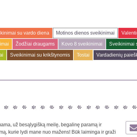
kinimai su vardo diena
Motinos dienos sveikinimai
Valenti
jimai
Žodžiai draugams
Kovo 8 sveikinimai
Sveikinimai 
ai
Sveikinimai su krikštynomis
Tostai
Vardadienių paieš
mama, už besąlygišką meilę, begalinę paramą ir
mą, kurie lydi mane nuo mažens! Būk laiminga ir graži