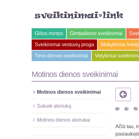
Gilios mintys
Gimtadienio sveikinimai
Svei
Sveikinimai vestuvių proga
Mokykliniai linkė
Tėvo dienos sveikinimai
Velykiniai sveikinim
Motinos dienos sveikinimai
Motinos dienos sveikinimai
Sukurk atviruką
Motinos dienos atvirukai
Ačiū tau, 
pasiaukoji