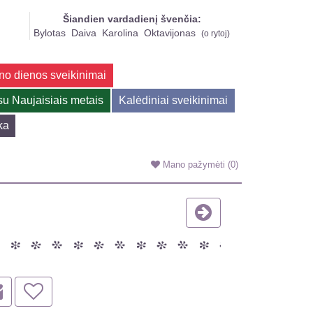
Šiandien vardadienį švenčia:
Bylotas
Daiva
Karolina
Oktavijonas
(
o rytoj
)
no dienos sveikinimai
su Naujaisiais metais
Kalėdiniai sveikinimai
ka
Mano pažymėti
(0)