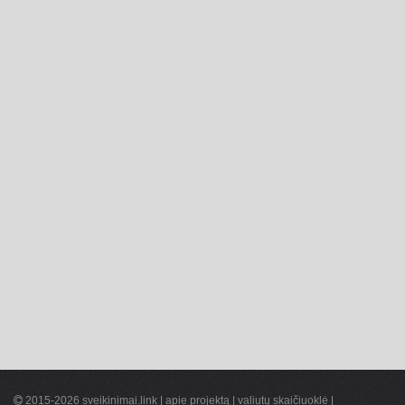
2015-2026 sveikinimai.link |
apie projektą
|
valiutų skaičiuoklė
|