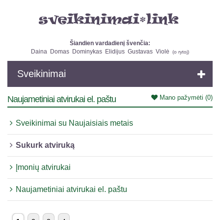
Šiandien vardadienį švenčia:
Daina
Domas
Dominykas
Elidijus
Gustavas
Violė
(
o rytoj
)
Sveikinimai
Mano pažymėti
(0)
Naujametiniai atvirukai el. paštu
Sveikinimai su Naujaisiais metais
Sukurk atviruką
Įmonių atvirukai
Naujametiniai atvirukai el. paštu