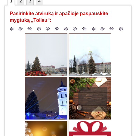
1
2
3
4
Pasirinkite atviruką ir apačioje paspauskite
mygtuką „Toliau“: