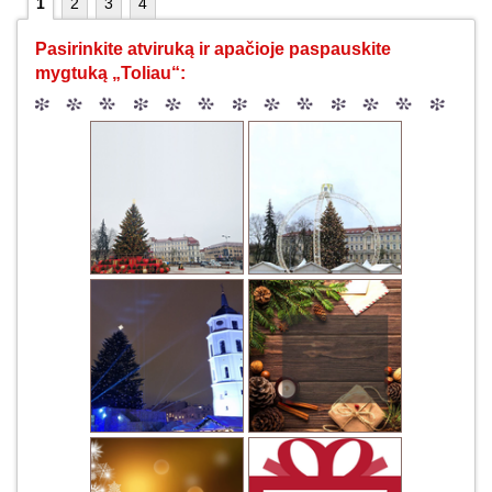
1
2
3
4
Pasirinkite atviruką ir apačioje paspauskite
mygtuką „Toliau“: