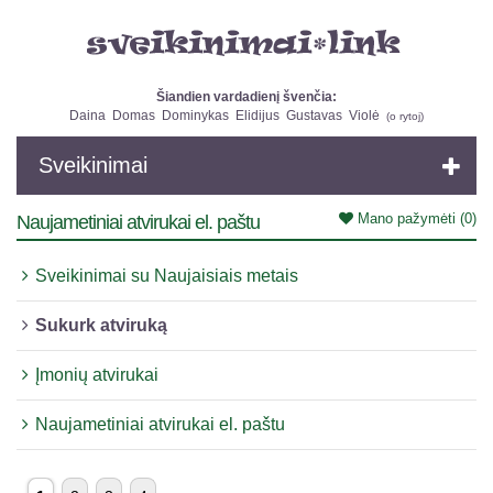
Šiandien vardadienį švenčia:
Daina
Domas
Dominykas
Elidijus
Gustavas
Violė
(
o rytoj
)
Sveikinimai
Mano pažymėti
(0)
Naujametiniai atvirukai el. paštu
Sveikinimai su Naujaisiais metais
Sukurk atviruką
Įmonių atvirukai
Naujametiniai atvirukai el. paštu