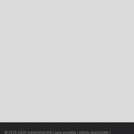
2015-2026 sveikinimai.link |
apie projektą
|
valiutų skaičiuoklė
|