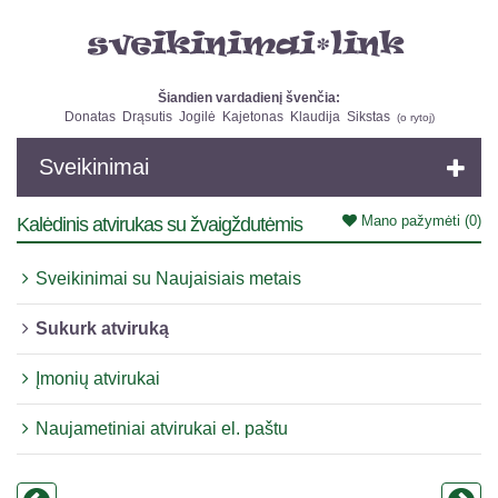
Šiandien vardadienį švenčia:
Donatas
Drąsutis
Jogilė
Kajetonas
Klaudija
Sikstas
(
o rytoj
)
Sveikinimai
Mano pažymėti
(0)
Kalėdinis atvirukas su žvaigždutėmis
Sveikinimai su Naujaisiais metais
Sukurk atviruką
Įmonių atvirukai
Naujametiniai atvirukai el. paštu