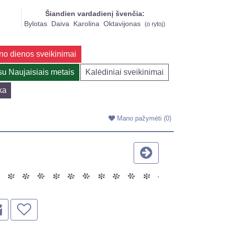
Šiandien vardadienį švenčia:
Bylotas
Daiva
Karolina
Oktavijonas
(
o rytoj
)
no dienos sveikinimai
su Naujaisiais metais
Kalėdiniai sveikinimai
ka
Mano pažymėti
(0)