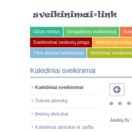
Gilios mintys
Gimtadienio sveikinimai
Svei
Sveikinimai vestuvių proga
Mokykliniai linkė
Tėvo dienos sveikinimai
Velykiniai sveikinim
Kalėdiniai sveikinimai
Kalėdiniai sveikinimai
Sukurk atviruką
Įmonių atvirukai
Jaukių šv.
Kalėdiniai atvirukai el. paštu