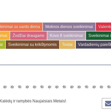
kinimai su vardo diena
Motinos dienos sveikinimai
Valenti
jimai
Žodžiai draugams
Kovo 8 sveikinimai
Sveikinimai 
ai
Sveikinimai su krikštynomis
Tostai
Vardadienių paieš
 Kalėdų ir ramybės Naujaisiais Metais!