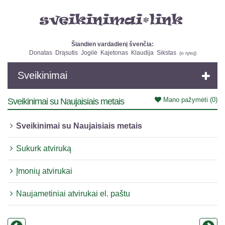
Šiandien vardadienį švenčia:
Donatas
Drąsutis
Jogilė
Kajetonas
Klaudija
Sikstas
(
o rytoj
)
Sveikinimai
Mano pažymėti
(0)
Sveikinimai su Naujaisiais metais
Sveikinimai su Naujaisiais metais
Sukurk atviruką
Įmonių atvirukai
Naujametiniai atvirukai el. paštu