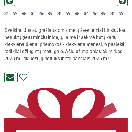
Sveikinu Jus su gražiausiomis metų šventėmis! Linkiu, kad
netrūktų gerų minčių ir idėjų, laimė ir sėkmė būtų kartu
kiekvieną dieną, priemokos - kiekvieną mėnesį, o pasiekti
rodikliai džiugintų metų gale. Ačiū už malonias akimirkas
2023 m., tikiuosi jų netrūks ir ateinančiais 2025 m.!