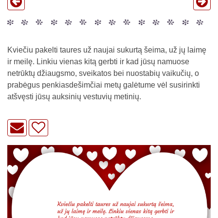
Kviečiu pakelti taures už naujai sukurtą šeima, už jų laimę
ir meilę. Linkiu vienas kitą gerbti ir kad jūsų namuose
netrūktų džiaugsmo, sveikatos bei nuostabių vaikučių, o
prabėgus penkiasdešimčiai metų galėtume vėl susirinkti
atšvęsti jūsų auksinių vestuvių metinių.