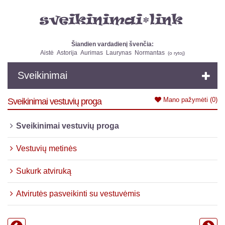
Šiandien vardadienį švenčia:
Aistė
Astorija
Aurimas
Laurynas
Normantas
(
o rytoj
)
Sveikinimai
Mano pažymėti
(0)
Sveikinimai vestuvių proga
Sveikinimai vestuvių proga
Vestuvių metinės
Sukurk atviruką
Atvirutės pasveikinti su vestuvėmis