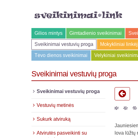
Gilios mintys
Gimtadienio sveikinimai
Svei
Sveikinimai vestuvių proga
Mokykliniai linkė
Tėvo dienos sveikinimai
Velykiniai sveikinim
Sveikinimai vestuvių proga
Sveikinimai vestuvių proga
Vestuvių metinės
Sukurk atviruką
Jauniesiem
Atvirutės pasveikinti su
lova lūžtų