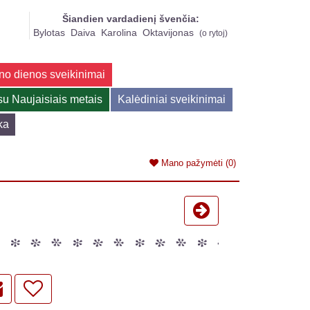
Šiandien vardadienį švenčia:
Bylotas
Daiva
Karolina
Oktavijonas
(
o rytoj
)
no dienos sveikinimai
su Naujaisiais metais
Kalėdiniai sveikinimai
ka
Mano pažymėti
(0)