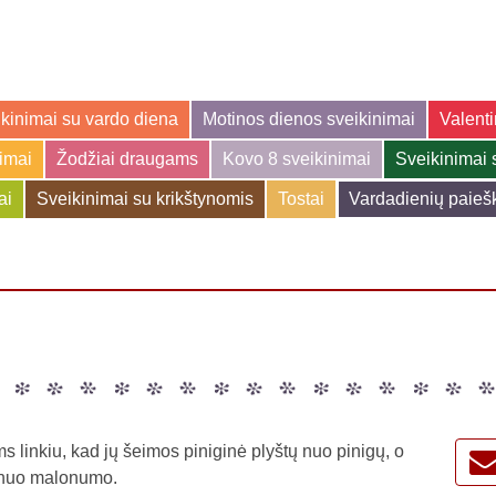
kinimai su vardo diena
Motinos dienos sveikinimai
Valenti
jimai
Žodžiai draugams
Kovo 8 sveikinimai
Sveikinimai 
ai
Sveikinimai su krikštynomis
Tostai
Vardadienių paieš
s linkiu, kad jų šeimos piniginė plyštų nuo pinigų, o
 nuo malonumo.