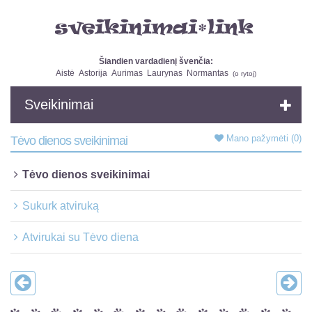
Šiandien vardadienį švenčia:
Aistė
Astorija
Aurimas
Laurynas
Normantas
(
o rytoj
)
Sveikinimai
Mano pažymėti
(0)
Tėvo dienos sveikinimai
Tėvo dienos sveikinimai
Sukurk atviruką
Atvirukai su Tėvo diena