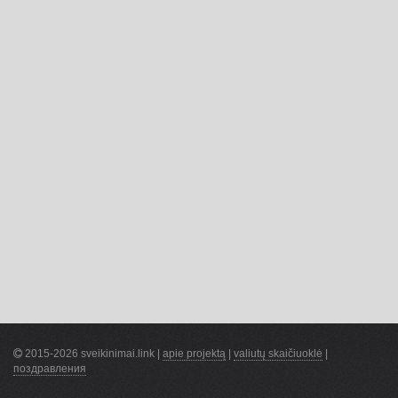
2015-2026 sveikinimai.link |
apie projektą
|
valiutų skaičiuoklė
|
поздравления