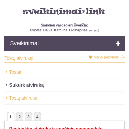
Šiandien vardadienį švenčia:
Bylotas
Daiva
Karolina
Oktavijonas
(
o rytoj
)
Sveikinimai
Mano pažymėti
(0)
Tostų atvirukai
Tostai
Sukurk atviruką
Tostų atvirukai
1
2
3
4
Pasirinkite atviruką ir apačioje paspauskite