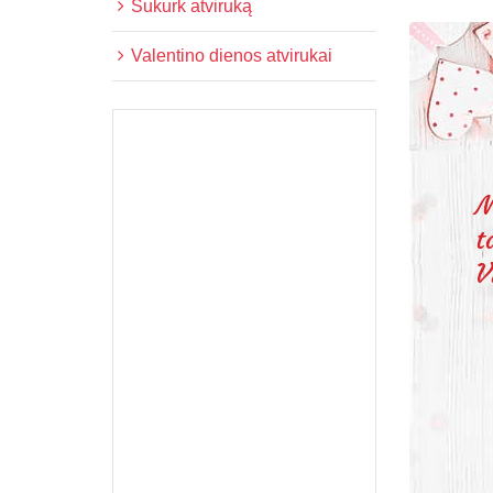
Sukurk atviruką
Valentino dienos atvirukai