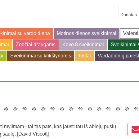
Donatas
kinimai su vardo diena
Motinos dienos sveikinimai
Valenti
jimai
Žodžiai draugams
Kovo 8 sveikinimai
Sveikinimai 
ai
Sveikinimai su krikštynomis
Tostai
Vardadienių paieš
ūti mylimam - tai tas pats, kas jausti tau iš abiejų pusių
 saulę. [David Viscott]