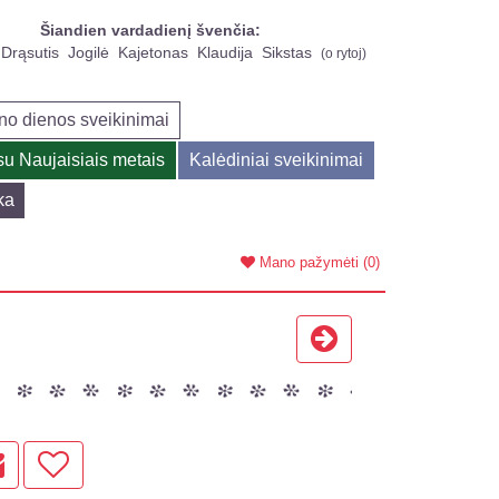
Šiandien vardadienį švenčia:
Drąsutis
Jogilė
Kajetonas
Klaudija
Sikstas
(
o rytoj
)
no dienos sveikinimai
su Naujaisiais metais
Kalėdiniai sveikinimai
ka
Mano pažymėti
(0)