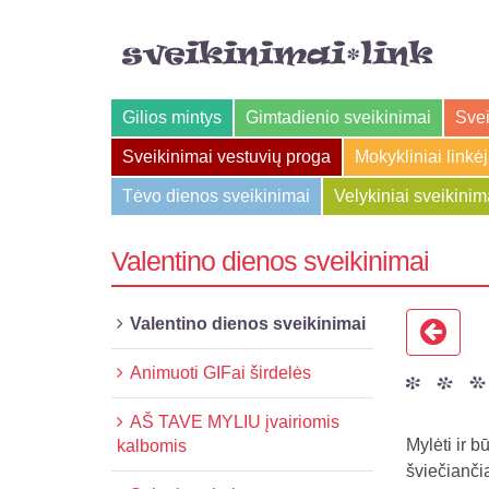
Gilios mintys
Gimtadienio sveikinimai
Svei
Sveikinimai vestuvių proga
Mokykliniai linkė
Tėvo dienos sveikinimai
Velykiniai sveikinim
Valentino dienos sveikinimai
Valentino dienos sveikinimai
Animuoti GIFai širdelės
AŠ TAVE MYLIU įvairiomis
Mylėti ir b
kalbomis
šviečiančią