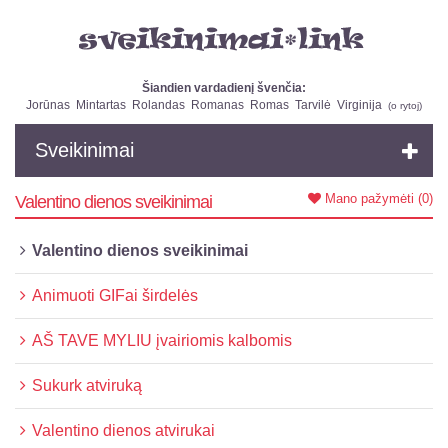
Šiandien vardadienį švenčia:
Jorūnas
Mintartas
Rolandas
Romanas
Romas
Tarvilė
Virginija
(
o rytoj
)
Sveikinimai
Mano pažymėti
(0)
Valentino dienos sveikinimai
Valentino dienos sveikinimai
Animuoti GIFai širdelės
AŠ TAVE MYLIU įvairiomis kalbomis
Sukurk atviruką
Valentino dienos atvirukai