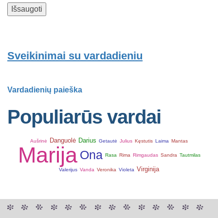
Sveikinimai su vardadieniu
Vardadienių paieška
Populiarūs vardai
Danguolė
Darius
Aušrinė
Getautė
Julius
Kęstutis
Laima
Mantas
Marija
Ona
Rasa
Rima
Rimgaudas
Sandra
Tautmilas
Virginija
Valerijus
Vanda
Veronika
Violeta