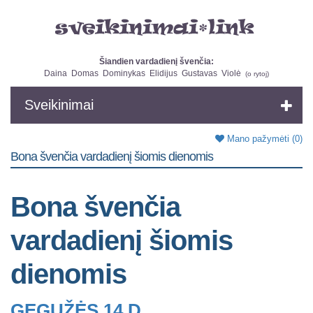
Šiandien vardadienį švenčia:
Daina
Domas
Dominykas
Elidijus
Gustavas
Violė
(
o rytoj
)
Sveikinimai
Mano pažymėti
(0)
Bona švenčia vardadienį šiomis dienomis
Bona švenčia
vardadienį šiomis
dienomis
GEGUŽĖS 14 D.