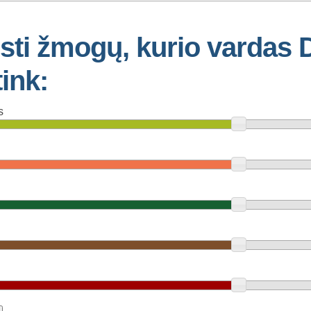
įsti žmogų, kurio vardas
tink:
s