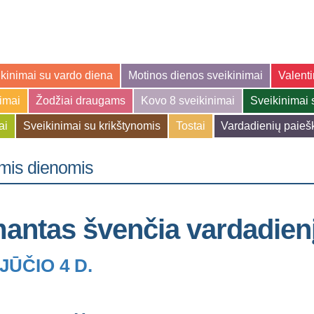
kinimai su vardo diena
Motinos dienos sveikinimai
Valenti
jimai
Žodžiai draugams
Kovo 8 sveikinimai
Sveikinimai 
ai
Sveikinimai su krikštynomis
Tostai
Vardadienių paieš
mis dienomis
antas švenčia vardadien
ŪČIO 4 D.