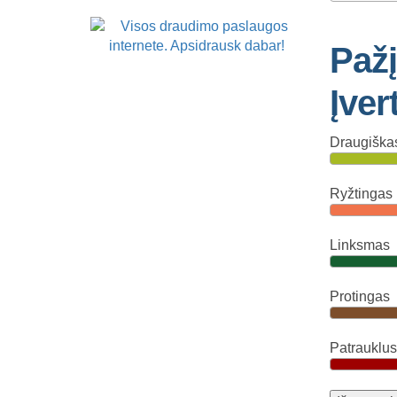
Paž
Įver
Draugiška
Ryžtingas
Linksmas
Protingas
Patrauklus