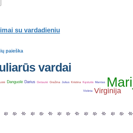
imai su vardadieniu
ių paieška
liarūs vardai
Mari
Danguolė
Darius
ustė
Getautė
Gražina
Julius
Kristina
Kęstutis
Mantas
Virginija
Violeta