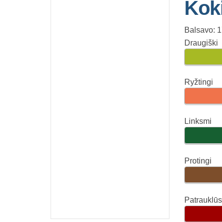
Kok
Balsavo: 
Draugiški
Ryžtingi
Linksmi
Protingi
Patrauklūs