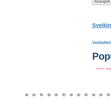
Sveikin
Vardadien
Popu
Audrius
Aug