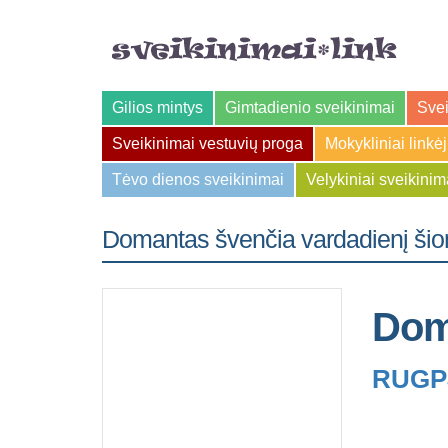
Gilios mintys
Gimtadienio sveikinimai
Svei
Sveikinimai vestuvių proga
Mokykliniai linkė
Tėvo dienos sveikinimai
Velykiniai sveikinim
Domantas švenčia vardadienį šio
Dom
RUGPJ