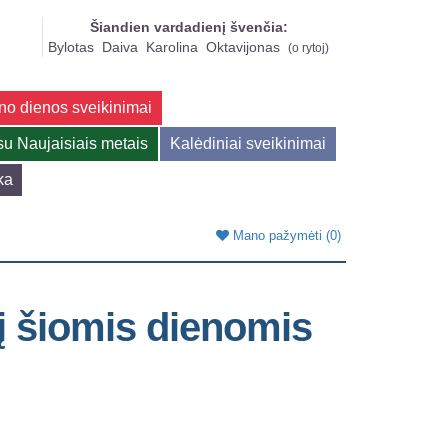
Šiandien vardadienį švenčia:
Bylotas
Daiva
Karolina
Oktavijonas
(
o rytoj
)
no dienos sveikinimai
su Naujaisiais metais
Kalėdiniai sveikinimai
ka
Mano pažymėti
(0)
į šiomis dienomis