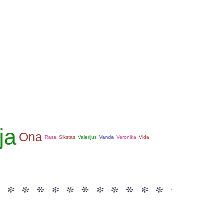
ja
Ona
Rasa
Sikstas
Valerijus
Vanda
Veronika
Vida