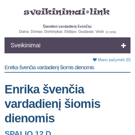
Šiandien vardadienį švenčia:
Daina
Domas
Dominykas
Elidijus
Gustavas
Violė
(
o rytoj
)
Sveikinimai
Mano pažymėti
(0)
Enrika švenčia vardadienį šiomis dienomis
Enrika švenčia
vardadienį šiomis
dienomis
SPALIO 12 D.