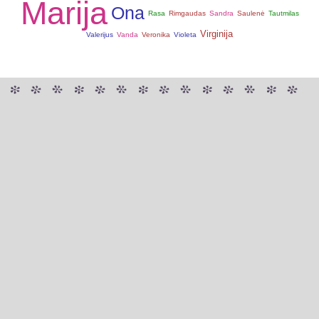
Marija
Ona
Rasa
Rimgaudas
Sandra
Saulenė
Tautmilas
Virginija
Valerijus
Vanda
Veronika
Violeta