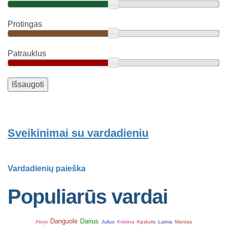
Protingas
Patrauklus
Sveikinimai su vardadieniu
Vardadienių paieška
Populiarūs vardai
Danguolė
Darius
Alvys
Julius
Kristina
Kęstutis
Laima
Mantas