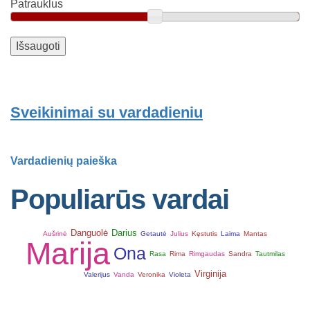
Patrauklus
Sveikinimai su vardadieniu
Vardadienių paieška
Populiarūs vardai
Danguolė
Darius
Aušrinė
Getautė
Julius
Kęstutis
Laima
Mantas
Marija
Ona
Rasa
Rima
Rimgaudas
Sandra
Tautmilas
Virginija
Valerijus
Vanda
Veronika
Violeta