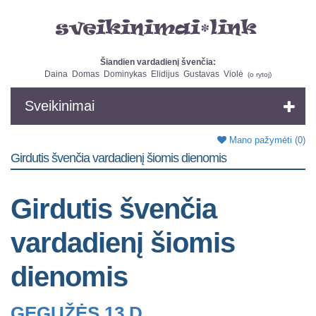
Šiandien vardadienį švenčia:
Daina
Domas
Dominykas
Elidijus
Gustavas
Violė
(
o rytoj
)
Sveikinimai
Mano pažymėti
(0)
Girdutis švenčia vardadienį šiomis dienomis
Girdutis švenčia
vardadienį šiomis
dienomis
GEGUŽĖS 13 D.