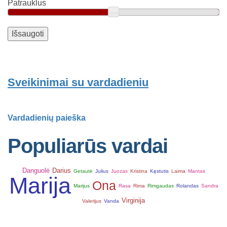
Patrauklus
Sveikinimai su vardadieniu
Vardadienių paieška
Populiarūs vardai
Danguolė
Darius
Getautė
Julius
Juozas
Kristina
Kęstutis
Laima
Mantas
Marija
Ona
Marijus
Rasa
Rima
Rimgaudas
Rolandas
Sandra
Virginija
Valerijus
Vanda