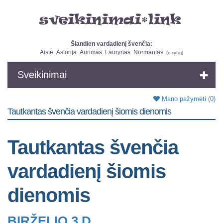
Šiandien vardadienį švenčia:
Aistė
Astorija
Aurimas
Laurynas
Normantas
(
o rytoj
)
Sveikinimai
Mano pažymėti
(0)
Tautkantas švenčia vardadienį šiomis dienomis
Tautkantas švenčia
vardadienį šiomis
dienomis
BIRŽELIO 3 D.