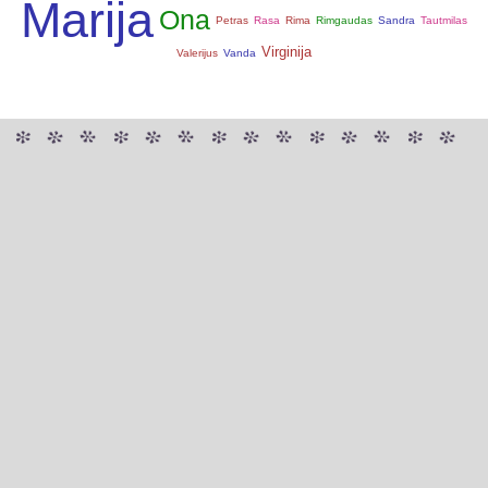
Marija
Ona
Petras
Rasa
Rima
Rimgaudas
Sandra
Tautmilas
Virginija
Valerijus
Vanda