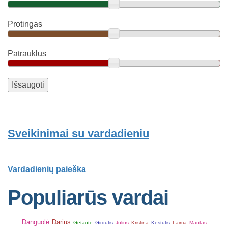
Protingas
Patrauklus
Sveikinimai su vardadieniu
Vardadienių paieška
Populiarūs vardai
Danguolė
Darius
Getautė
Girdutis
Julius
Kristina
Kęstutis
Laima
Mantas