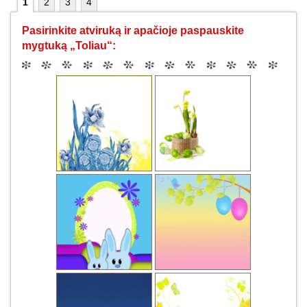
1
2
3
4
Pasirinkite atviruką ir apačioje paspauskite
mygtuką „Toliau“: