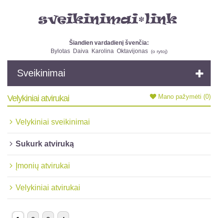
Šiandien vardadienį švenčia:
Bylotas
Daiva
Karolina
Oktavijonas
(
o rytoj
)
Sveikinimai
Mano pažymėti
(0)
Velykiniai atvirukai
Velykiniai sveikinimai
Sukurk atviruką
Įmonių atvirukai
Velykiniai atvirukai