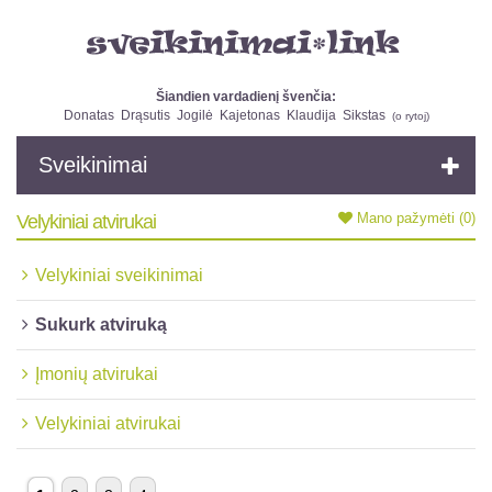
Šiandien vardadienį švenčia:
Donatas
Drąsutis
Jogilė
Kajetonas
Klaudija
Sikstas
(
o rytoj
)
Sveikinimai
Mano pažymėti
(0)
Velykiniai atvirukai
Velykiniai sveikinimai
Sukurk atviruką
Įmonių atvirukai
Velykiniai atvirukai