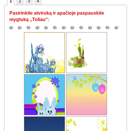
1
2
3
4
Pasirinkite atviruką ir apačioje paspauskite
mygtuką „Toliau“: