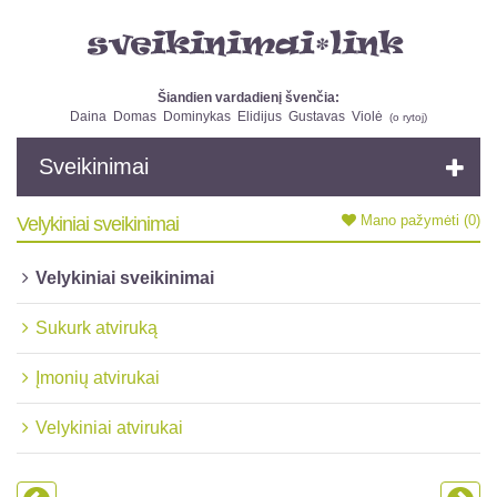
Šiandien vardadienį švenčia:
Daina
Domas
Dominykas
Elidijus
Gustavas
Violė
(
o rytoj
)
Sveikinimai
Mano pažymėti
(0)
Velykiniai sveikinimai
Velykiniai sveikinimai
Sukurk atviruką
Įmonių atvirukai
Velykiniai atvirukai