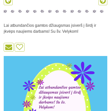
Lai atbundančios gamtos džiaugsmas įsiverš į širdį ir
įkvėps naujiems darbams! Su šv. Velykom!