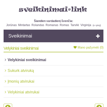
Šiandien vardadienį švenčia:
Jorūnas
Mintartas
Rolandas
Romanas
Romas
Tarvilė
Virginija
(
o rytoj
)
Sveikinimai
Mano pažymėti
(0)
Velykiniai sveikinimai
Velykiniai sveikinimai
Sukurk atviruką
Įmonių atvirukai
Velykiniai atvirukai