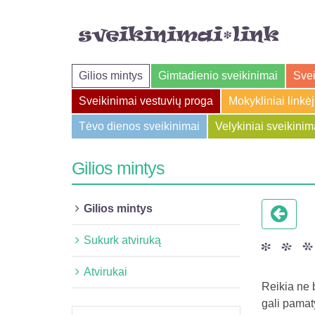
Gilios mintys
Gimtadienio sveikinimai
Svei
Sveikinimai vestuvių proga
Mokykliniai linkė
Tėvo dienos sveikinimai
Velykiniai sveikinim
Gilios mintys
Gilios mintys
Sukurk atviruką
Atvirukai
Reikia ne b
gali pamaty