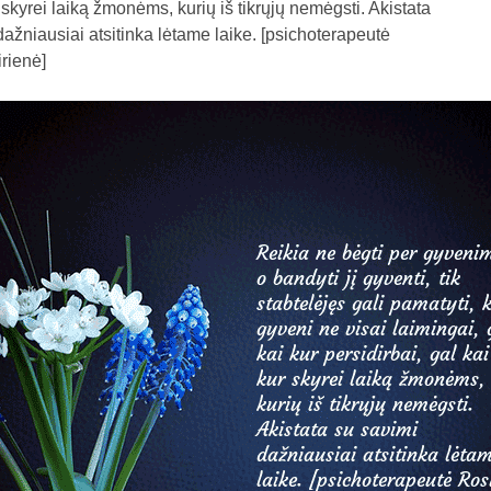
 skyrei laiką žmonėms, kurių iš tikrųjų nemėgsti. Akistata
dažniausiai atsitinka lėtame laike. [psichoterapeutė
irienė]