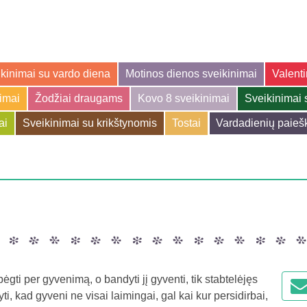
kinimai su vardo diena
Motinos dienos sveikinimai
Valenti
jimai
Žodžiai draugams
Kovo 8 sveikinimai
Sveikinimai 
ai
Sveikinimai su krikštynomis
Tostai
Vardadienių paieš
ėgti per gyvenimą, o bandyti jį gyventi, tik stabtelėjęs
ti, kad gyveni ne visai laimingai, gal kai kur persidirbai,