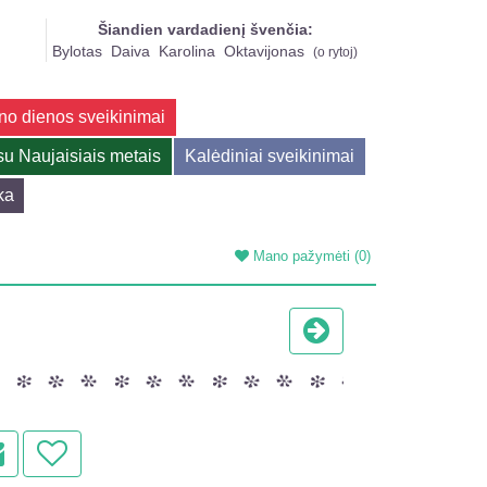
Šiandien vardadienį švenčia:
Bylotas
Daiva
Karolina
Oktavijonas
(
o rytoj
)
no dienos sveikinimai
su Naujaisiais metais
Kalėdiniai sveikinimai
ka
Mano pažymėti
(0)