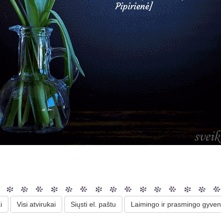
i
Visi atvirukai
Siųsti el. paštu
Laimingo ir prasmingo gyven