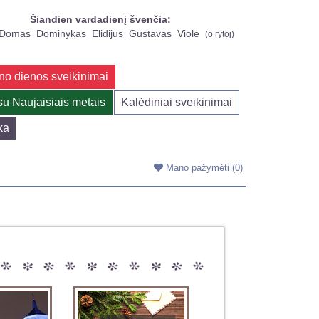
Šiandien vardadienį švenčia:
Domas
Dominykas
Elidijus
Gustavas
Violė
(
o rytoj
)
no dienos sveikinimai
su Naujaisiais metais
Kalėdiniai sveikinimai
ka
Mano pažymėti
(0)