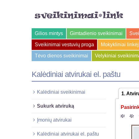
Gilios mintys
Gimtadienio sveikinimai
Svei
Sveikinimai vestuvių proga
Mokykliniai linkė
Tėvo dienos sveikinimai
Velykiniai sveikinim
Kalėdiniai atvirukai el. paštu
Kalėdiniai sveikinimai
1
. Atvi
Sukurk atviruką
Pasirin
Įmonių atvirukai
Kalėdiniai atvirukai el. paštu