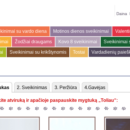
Daina
kinimai su vardo diena
Motinos dienos sveikinimai
Valenti
jimai
Žodžiai draugams
Kovo 8 sveikinimai
Sveikinimai 
ai
Sveikinimai su krikštynomis
Tostai
Vardadienių paieš
rukas
2
. Sveikinimas
3
. Peržiūra
4
.Gavėjas
kite atviruką ir apačioje paspauskite mygtuką „Toliau“: