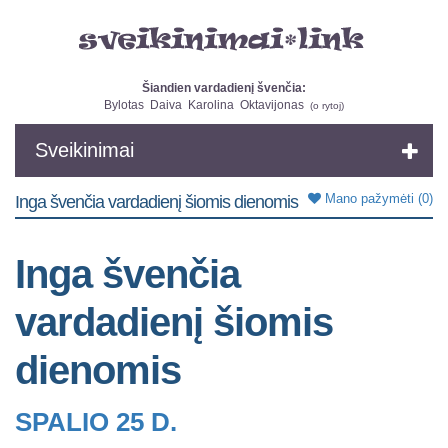
Šiandien vardadienį švenčia:
Bylotas
Daiva
Karolina
Oktavijonas
(
o rytoj
)
Sveikinimai
Mano pažymėti
(0)
Inga švenčia vardadienį šiomis dienomis
Inga švenčia
vardadienį šiomis
dienomis
SPALIO 25 D.