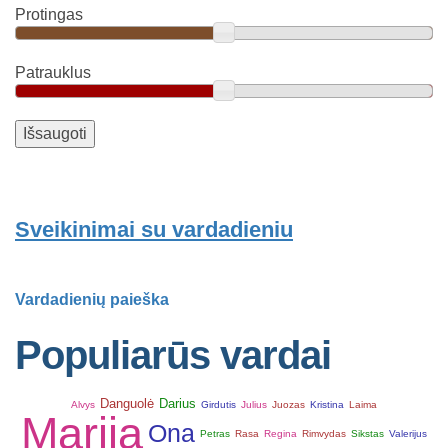
Protingas
Patrauklus
Sveikinimai su vardadieniu
Vardadienių paieška
Populiarūs vardai
Danguolė
Darius
Alvys
Girdutis
Julius
Juozas
Kristina
Laima
Marija
Ona
Petras
Rasa
Regina
Rimvydas
Sikstas
Valerijus