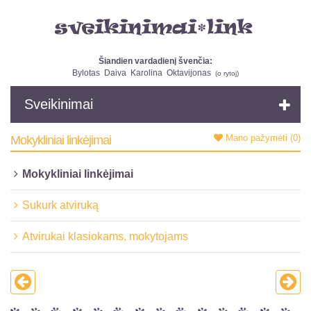
Šiandien vardadienį švenčia:
Bylotas
Daiva
Karolina
Oktavijonas
(
o rytoj
)
Sveikinimai
Mano pažymėti
(0)
Mokykliniai linkėjimai
Mokykliniai linkėjimai
Sukurk atviruką
Atvirukai klasiokams, mokytojams