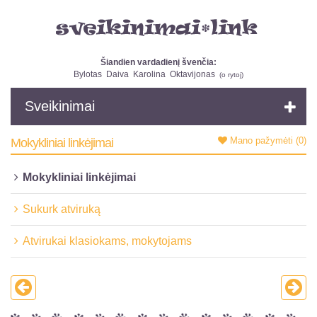
Šiandien vardadienį švenčia:
Bylotas
Daiva
Karolina
Oktavijonas
(
o rytoj
)
Sveikinimai
Mano pažymėti
(0)
Mokykliniai linkėjimai
Mokykliniai linkėjimai
Sukurk atviruką
Atvirukai klasiokams, mokytojams