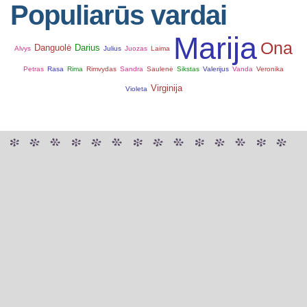
Populiarūs vardai
Marija
Ona
Danguolė
Darius
Alvys
Julius
Juozas
Laima
Petras
Rasa
Rima
Rimvydas
Sandra
Saulenė
Sikstas
Valerijus
Vanda
Veronika
Virginija
Violeta