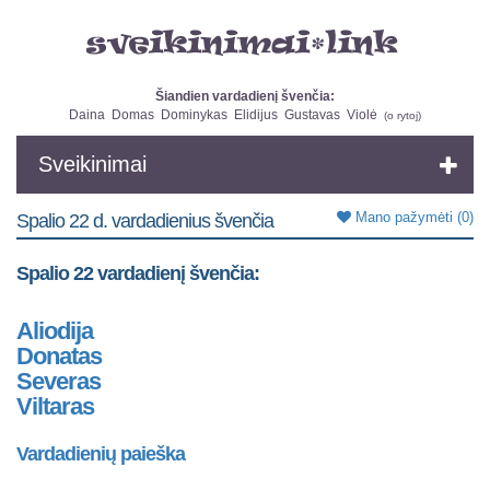
Šiandien vardadienį švenčia:
Daina
Domas
Dominykas
Elidijus
Gustavas
Violė
(
o rytoj
)
Sveikinimai
Mano pažymėti
(0)
Spalio 22 d. vardadienius švenčia
Spalio 22 vardadienį švenčia:
Aliodija
Donatas
Severas
Viltaras
Vardadienių paieška