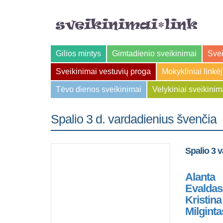
Gilios mintys
Gimtadienio sveikinimai
Svei
Sveikinimai vestuvių proga
Mokykliniai linkė
Tėvo dienos sveikinimai
Velykiniai sveikinim
Spalio 3 d. vardadienius švenčia
Spalio 3 
Alanta
Evaldas
Kristina
Milginta