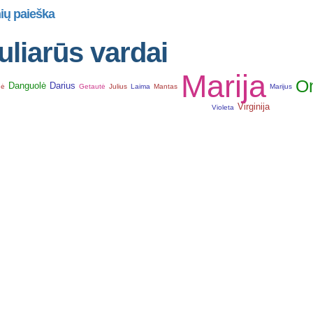
ių paieška
liarūs vardai
Marija
O
Danguolė
Darius
nė
Getautė
Julius
Laima
Mantas
Marijus
Virginija
Violeta