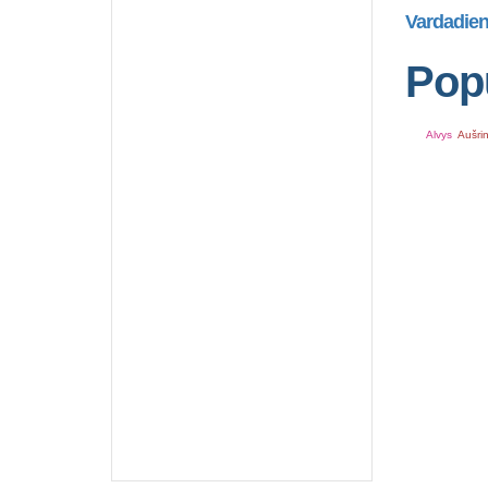
Vardadien
Popu
Alvys
Aušri