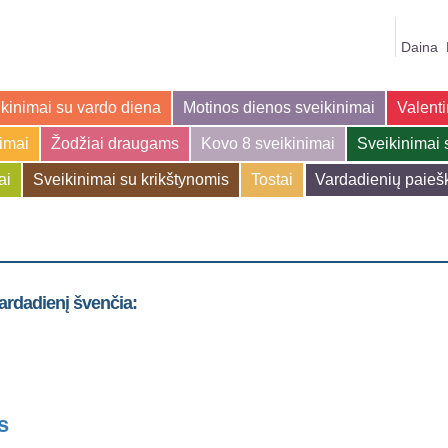
Daina
kinimai su vardo diena
Motinos dienos sveikinimai
Valenti
jimai
Žodžiai draugams
Kovo 8 sveikinimai
Sveikinimai 
ai
Sveikinimai su krikštynomis
Tostai
Vardadienių paieš
vardadienį švenčia:
s