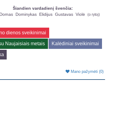
Šiandien vardadienį švenčia:
Domas
Dominykas
Elidijus
Gustavas
Violė
(
o rytoj
)
no dienos sveikinimai
su Naujaisiais metais
Kalėdiniai sveikinimai
ka
Mano pažymėti
(0)