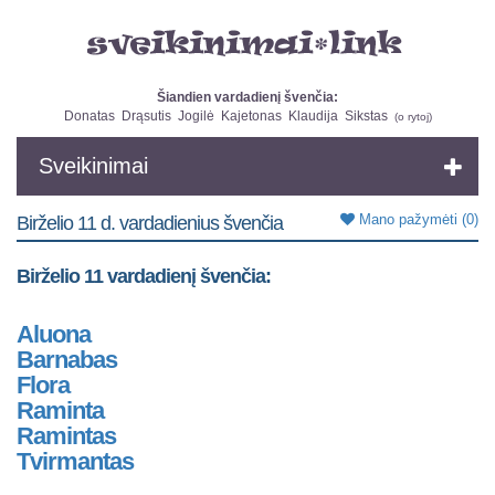
Šiandien vardadienį švenčia:
Donatas
Drąsutis
Jogilė
Kajetonas
Klaudija
Sikstas
(
o rytoj
)
Sveikinimai
Mano pažymėti
(0)
Birželio 11 d. vardadienius švenčia
Birželio 11 vardadienį švenčia:
Aluona
Barnabas
Flora
Raminta
Ramintas
Tvirmantas