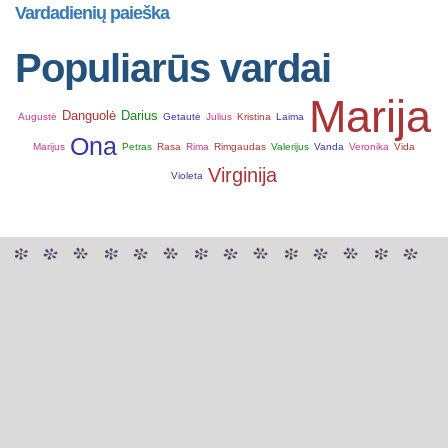
Vardadienių paieška
Populiarūs vardai
Marija
Danguolė
Darius
Augustė
Getautė
Julius
Kristina
Laima
Ona
Marijus
Petras
Rasa
Rima
Rimgaudas
Valerijus
Vanda
Veronika
Vida
Virginija
Violeta