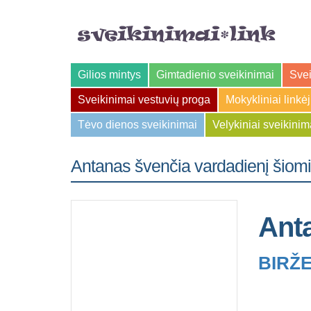
Gilios mintys
Gimtadienio sveikinimai
Svei
Sveikinimai vestuvių proga
Mokykliniai linkė
Tėvo dienos sveikinimai
Velykiniai sveikinim
Antanas švenčia vardadienį šiom
Ant
BIRŽE