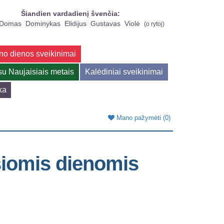
Šiandien vardadienį švenčia:
Domas
Dominykas
Elidijus
Gustavas
Violė
(
o rytoj
)
no dienos sveikinimai
su Naujaisiais metais
Kalėdiniai sveikinimai
ka
Mano pažymėti
(0)
šiomis dienomis