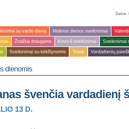
Daina
kinimai su vardo diena
Motinos dienos sveikinimai
Valenti
jimai
Žodžiai draugams
Kovo 8 sveikinimai
Sveikinimai 
ai
Sveikinimai su krikštynomis
Tostai
Vardadienių paieš
is dienomis
anas švenčia vardadienį 
LIO 13 D.