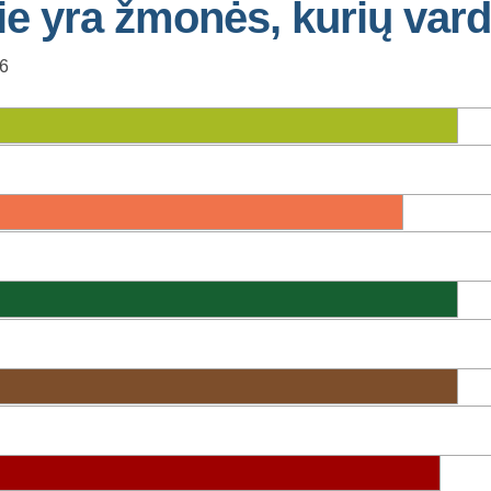
e yra žmonės, kurių var
46