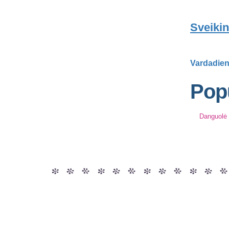
Sveikin
Vardadien
Popu
Danguolė