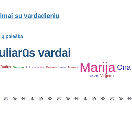
imai su vardadieniu
ių paieška
liarūs vardai
Marija
Ona
Darius
Getautė
Julius
Kristina
Kęstutis
Laima
Mantas
Virginija
Violeta