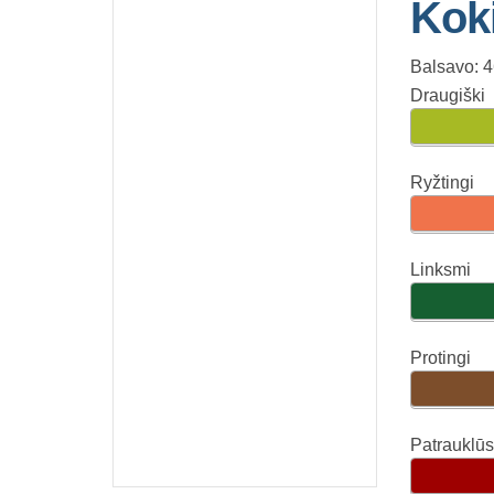
Koki
Balsavo: 
Draugiški
Ryžtingi
Linksmi
Protingi
Patrauklūs