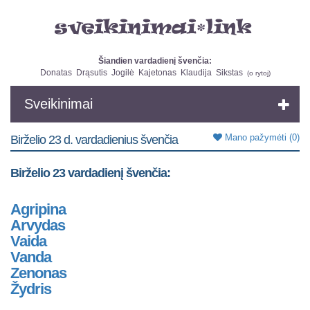
Šiandien vardadienį švenčia:
Donatas
Drąsutis
Jogilė
Kajetonas
Klaudija
Sikstas
(
o rytoj
)
Sveikinimai
Mano pažymėti
(0)
Birželio 23 d. vardadienius švenčia
Birželio 23 vardadienį švenčia:
Agripina
Arvydas
Vaida
Vanda
Zenonas
Žydris