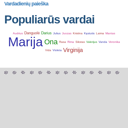
Vardadienių paieška
Populiarūs vardai
Danguolė
Darius
Audrius
Julius
Juozas
Kristina
Kęstutis
Laima
Mantas
Marija
Ona
Rasa
Rima
Sikstas
Valerijus
Vanda
Veronika
Virginija
Vida
Violeta