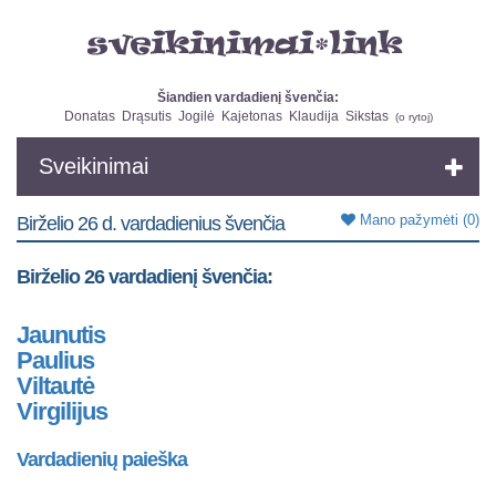
Šiandien vardadienį švenčia:
Donatas
Drąsutis
Jogilė
Kajetonas
Klaudija
Sikstas
(
o rytoj
)
Sveikinimai
Mano pažymėti
(0)
Birželio 26 d. vardadienius švenčia
Birželio 26 vardadienį švenčia:
Jaunutis
Paulius
Viltautė
Virgilijus
Vardadienių paieška