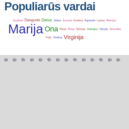
Populiarūs vardai
Danguolė
Darius
Audrius
Julius
Juozas
Kristina
Kęstutis
Laima
Mantas
Marija
Ona
Rasa
Rima
Sikstas
Valerijus
Vanda
Veronika
Virginija
Vida
Violeta