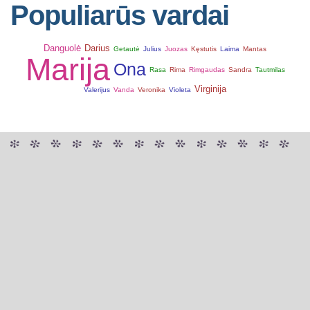
Populiarūs vardai
Danguolė
Darius
Getautė
Julius
Juozas
Kęstutis
Laima
Mantas
Marija
Ona
Rasa
Rima
Rimgaudas
Sandra
Tautmilas
Virginija
Valerijus
Vanda
Veronika
Violeta