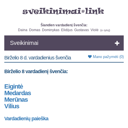
Šiandien vardadienį švenčia:
Daina
Domas
Dominykas
Elidijus
Gustavas
Violė
(
o rytoj
)
Sveikinimai
Mano pažymėti
(0)
Birželio 8 d. vardadienius švenčia
Birželio 8 vardadienį švenčia:
Eigintė
Medardas
Merūnas
Vilius
Vardadienių paieška